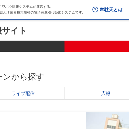
はダイワボウ情報システムが運営する、
韋駄天とは
結ぶIT業界最大規模の電子商取引(BtoB)システムです。
援サイト
ーンから探す
ライブ配信
広報