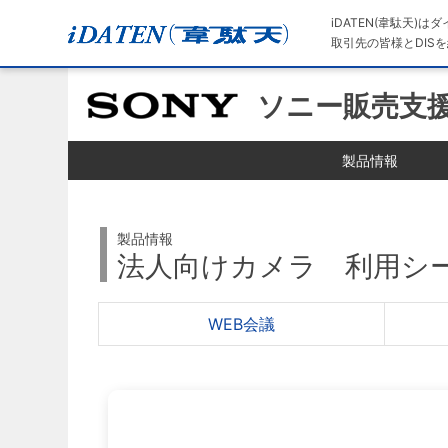
iDATEN(韋駄天)
取引先の皆様とDISを
ソニー販売支
製品情報
製品情報
法人向けカメラ 利用シ
WEB会議