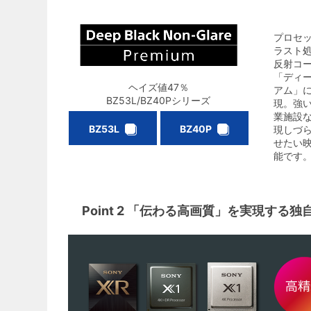
プロセッ
ラスト処
反射コ
「ディー
ヘイズ値47％
アム」
BZ53L/BZ40Pシリーズ
現。強
業施設
BZ53L
BZ40P
現しづ
せたい
能です
Point 2 「伝わる高画質」を実現する