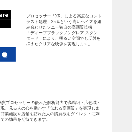
プロセッサー「XR」による高度なコント
ラスト処理、25％という高いヘイズを組
み合わせたソニー独自の高画質技術
「ディープブラックノングレア スタン
ダード」により、明るい空間でも反射を
抑えたクリアな映像を実現します。
P
画質プロセッサーの優れた解析能力で高精細・広色域・
実現。見る人の心を動かす「伝わる高画質」を実現しま
、商業施設や店舗を訪れた人の購買欲をダイレクトに刺
しての効果を期待できます。