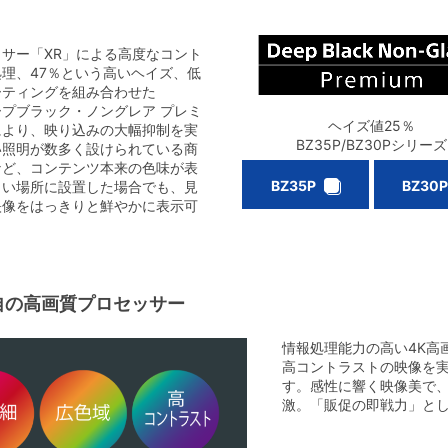
サー「XR」による高度なコント
理、47％という高いヘイズ、低
ーティングを組み合わせた
プブラック・ノングレア プレミ
ヘイズ値25％
により、映り込みの大幅抑制を実
BZ35P/BZ30Pシリーズ
い照明が数多く設けられている商
など、コンテンツ本来の色味が表
BZ35P
BZ30
らい場所に設置した場合でも、見
映像をはっきりと鮮やかに表示可
。
独自の高画質プロセッサー
情報処理能力の高い4K高
高コントラストの映像を
す。感性に響く映像美で
激。「販促の即戦力」と