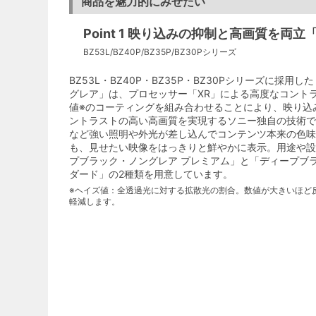
商品を魅力的にみせたい
Point 1 映り込みの抑制と高画質を
BZ53L/BZ40P/BZ35P/BZ30Pシリーズ
BZ53L・BZ40P・BZ35P・BZ30Pシリーズに採
グレア」は、プロセッサー「XR」による高度なコント
値※のコーティングを組み合わせることにより、映り込
ントラストの高い高画質を実現するソニー独自の技術で
など強い照明や外光が差し込んでコンテンツ本来の色味
も、見せたい映像をはっきりと鮮やかに表示。用途や設
プブラック・ノングレア プレミアム」と「ディープブ
ダード」の2種類を用意しています。
※ヘイズ値：全透過光に対する拡散光の割合。数値が大きいほど
軽減します。