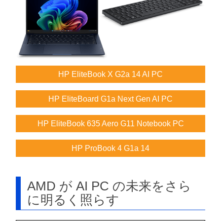
HP EliteBook X G2a 14 AI PC
HP EliteBoard G1a Next Gen AI PC
HP EliteBook 635 Aero G11 Notebook PC
HP ProBook 4 G1a 14
AMD が AI PC の未来をさら
に明るく照らす