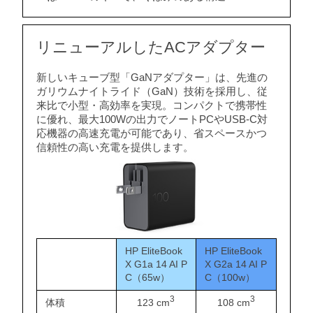
リニューアルしたACアダプター
新しいキューブ型「GaNアダプター」は、先進の
ガリウムナイトライド（GaN）技術を採用し、従
来比で小型・高効率を実現。コンパクトで携帯性
に優れ、最大100Wの出力でノートPCやUSB-C対
応機器の高速充電が可能であり、省スペースかつ
信頼性の高い充電を提供します。
HP EliteBook
HP EliteBook
X G1a 14 AI P
X G2a 14 AI P
C（65w）
C（100w）
3
3
体積
123 cm
108 cm