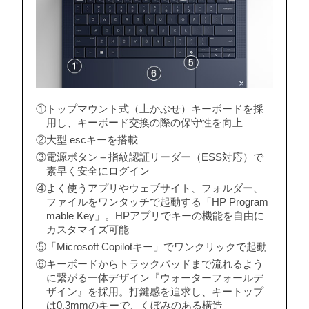
①トップマウント式（上かぶせ）キーボードを採
用し、キーボード交換の際の保守性を向上
②大型 escキーを搭載
③電源ボタン＋指紋認証リーダー（ESS対応）で
素早く安全にログイン
④よく使うアプリやウェブサイト、フォルダー、
ファイルをワンタッチで起動する「HP Program
mable Key」。HPアプリでキーの機能を自由に
カスタマイズ可能
⑤「Microsoft Copilotキー」でワンクリックで起動
⑥キーボードからトラックパッドまで流れるよう
に繋がる一体デザイン『ウォーターフォールデ
ザイン』を採用。打鍵感を追求し、キートップ
は0.3mmのキーで、くぼみのある構造