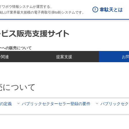
はダイワボウ情報システムが運営する、
韋駄天とは
結ぶIT業界最大規模の電子商取引(BtoB)システムです。
ーへの販売について
ー関連
提案支援
お
売について
の定義
パブリックセクターセラー登録の要件
パブリックセク