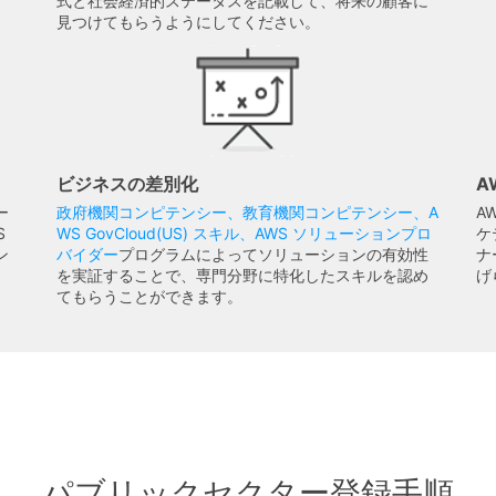
式と社会経済的ステータスを記載して、将来の顧客に
見つけてもらうようにしてください。
ビジネスの差別化
A
ー
政府機関コンピテンシー、教育機関コンピテンシー、A
A
S
WS GovCloud(US) スキル、AWS ソリューションプロ
ケ
ン
バイダー
プログラムによってソリューションの有効性
ナ
を実証することで、専門分野に特化したスキルを認め
げ
てもらうことができます。
パブリックセクター登録手順