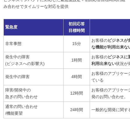
み合わせでタイムリーな対応を提供
初回応答
緊急度
目標時間
お客様の
ビジネスが
非常事態
15分
な機能が利用出来な
発生中の障害
お客様の
ビジネスに
1時間
(ビジネスへの影響大)
利用出来ない
状況が
お客様のアプリケー
発生中の障害
4時間
ている
障害/開発中の
お客様のアプリケー
12時間
急ぎの問い合わせ
発のお問い合わせ。
通常の問い合わせ
24時間
一般的な開発に関す
/機能要望