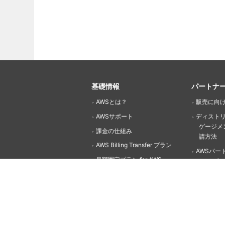
基礎情報
パートナ
AWSとは？
販売に向
AWSサポート
ディスト
ゲージメ
課金の仕組み
請方法
AWS Billing Transfer プラン
AWSパー
月額固定プラン for AWS
（APN)
プリペイドチャージ for AWS
APNパー
公共部門ユーザーへの取り組み
メンバー
AWSサー
公共部門