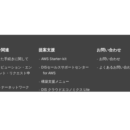
ー関連
提案支援
お問い合わせ
けた手続きに関して
AWS Starter-kit
お問い合わせ
リビューション・エン
DISセールスサポートセンター
よくあるお問い合
ント・リクエスト申
for AWS
構築支援メニュー
トナーネットワーク
DIS クラウドエコノミクス Lite
とは？
AWS Optimization and
トナー登録手順
Licensing Assessment(OLA)
登録方法
DISマネージドサービス for
ビスパートナーティア
AWS
ユーザーへの販売につ
Amazon S3 -医療機関向けクラ