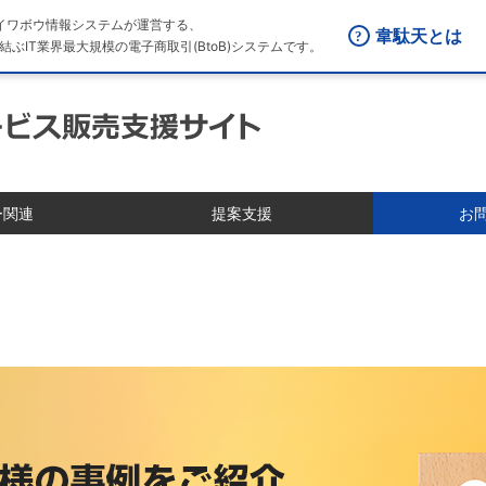
はダイワボウ情報システムが運営する、
韋駄天とは
結ぶIT業界最大規模の電子商取引(BtoB)システムです。
ー関連
提案支援
お