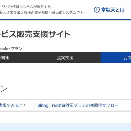
はダイワボウ情報システムが運営する、
韋駄天とは
結ぶIT業界最大規模の電子商取引(BtoB)システムです。
ransfer プラン
ー関連
提案支援
お
ラン
ferで実現できること
Billing Transfer対応プランの初回注文フロー