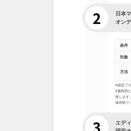
日本マイ
オン
条件
対象
方法
※認定プ
※最終的
致します
保存時フ
エデ
認定