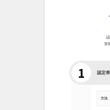
認
実
認定
方法