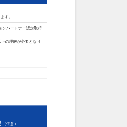
きます。
ションパートナー認定取得
以下の理解が必要となり
援
（任意）