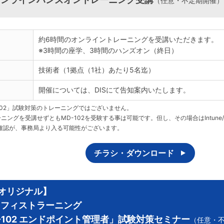
（任意・不定期開催）
約6時間のオンライントレーニングを受講いただきます。
※3時間の座学、3時間のハンズオン（終日）
技術者（1拠点（1社）あたり5名迄）
開催については、DISにて告知案内いたします。
-102」試験対策のトレーニングではございません。
ニングを受講せずともMD-102を受験する事は可能です。但し、その場合はIntune/Au
確認が、事務局より入る可能性がございます。
チラシ・ダウンロード
Sオリジナル】
ィフィストラーニング
-102 エンドポイント管理者」試験対策セミナー
（任意・