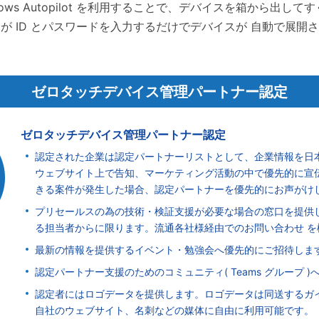
dows Autopilot を利用することで、デバイスを箱から出して
が ID とパスワードを入力するだけでデバイスが 自動で展開
ゼロタッチデバイス
管理パートナー認定
ゼロタッチデバイス管理パートナー認定
認定された企業は認定パートナーリストとして、企業情報を日
ウェブサイト上で告知、マーケティング活動の中で優先的に宣伝
きる案件が発生した場合、認定パートナーを優先的にお声がけ
プリセールスの為の技術・検証支援が必要な場合の窓口を提供
る担当者からに限ります。流通各社様経由でのお問い合わせ を
最新の情報を提供するイベント・勉強会へ優先的にご招待しま
認定パートナー支援のためのコミュニティ( Teams グループ )
認定者にはロゴデータを提供します。ロゴデータは同送するガ
自社のウェブサイト、名刺などの媒体に自由に利用可能です。