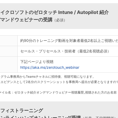
クロソフトのゼロタッチ Intune / Autopilot 紹介
デマンドウェビナーの受講
（必須）
約90分のトレーニング動画を対象者最低2名以上ご視聴い
セールス・プリセールス・技術者（最低2名視聴必須）
下記ページより視聴
https://aka.ms/zerotouch_webinar
ログラム事務局からTeamsチャネルに招待後、視聴可能になります。
にエビデンスとして2名分のスクリーンショットを事務局へ提出が必要となりますの
。
ァイル名：ゼロタッチ紹介オンデマンドウェビナー視聴履歴_視聴された方のお名前
ィフィストラーニング
オンラインハンズオントレーニング受講