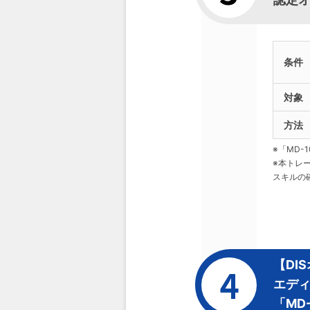
条件
対象
方法
※「MD
※本トレー
スキルの
【DI
エデ
「MD