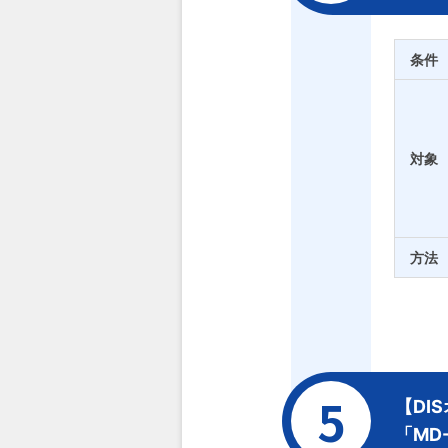
条件
対象
方法
【DI
「MD