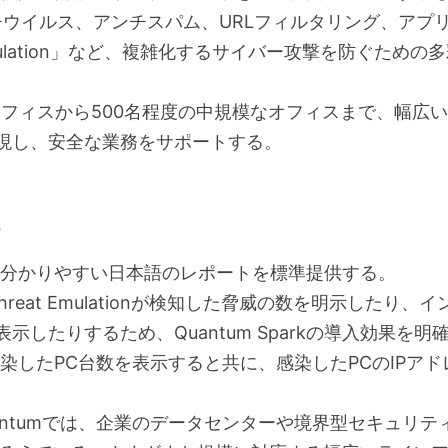
チウイルス、アンチスパム、URLフィルタリング、アプ
Emulation」など、複雑化するサイバー攻撃を防ぐため
小規模なオフィスから500名程度の中規模なオフィスまで、
現し、安全な業務をサポートする。
覚的にも分かりやすい日本語のレポートを標準提供する。
reat Emulationが検知した脅威の数を明示した
したりするため、Quantum Sparkの導入効果を
染したPC台数を表示すると共に、感染したPCのIPア
も、Quantumでは、企業のデータセンターや境界型セキュ