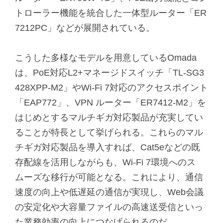
トローラー機能を統合した一体型ルーター「ER
7212PC」などが展開されている。
こうした多様なモデルを用意しているOmada
は、PoE対応L2+マネージドスイッチ「TL-SG3
428XPP-M2」やWi-Fi 7対応のアクセスポイント
「EAP772」、VPN ルーター「ER7412-M2」を
はじめとするマルチギガ対応製品が充実してい
ることが特長として挙げられる。これらのマル
チギガ対応製品を導入すれば、Cat5eなどの既
存配線を活用しながらも、Wi-Fi 7環境へのス
ムーズな移行が可能となる。これにより、通信
速度の向上や低遅延の通信が実現し、Web会議
の安定化や大容量ファイルの高速送受信といっ
た業務効率の向上につなげられるのだ。