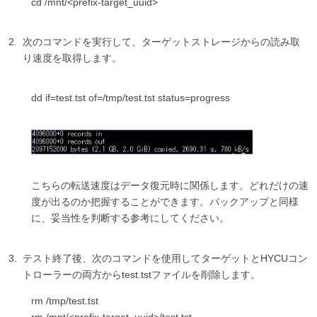
cd /mnt/<prefix-target_uuid>
次のコマンドを実行して、ターゲットストレージからの読み取
り速度を取得します。
dd if=test.tst of=/tmp/test.tst status=progress
こちらの転送速度はデータ復元時に関係します。どれだけの速
度が出るのか把握することができます。バックアップと同様
に、妥当性を判断する参考にしてください。
テスト終了後、次のコマンドを使用してターゲットとHYCUコン
トローラーの両方からtest.tstファイルを削除します。
rm /tmp/test.tst
rm /mnt/<prefix-target_uuid>/test.tst