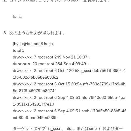
ls -la
次のような出力が得られます。
[hycu@bc mnt]$ ls -la
total 1
drwxr-xr-x. 7 root root 249 Nov 21 10:37 .
dr-xr-xr-x. 20 root root 284 Sep 4 09:49 ..
drwxr-xr-x. 2 root root 6 Oct 2 20:52
i_scsi-deb7b618-3904-4
1fb-882c-6b8e8ea033c2
drwxr-xr-x. 2 root root 6 Oct 15 09:54
nfs-733c2799-17b9-4b
5a-87f8-46079bb8974f
drwxr-xr-x. 2 root root 6 Sep 4 09:51
nfs-78f40e30-658b-4ea
1-8511-1642817f7e10
drwxr-xr-x. 2 root root 6 Sep 4 09:51
smb-179d5a50-83b5-46
cd-80e6-bae049ed239b
ターゲットタイプ（i_scsi-、nfs-、またはsmb-）およびター