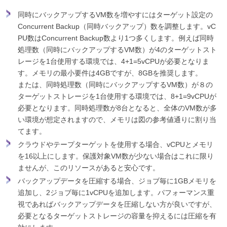
同時にバックアップするVM数を増やすにはターゲット設定の
Concurrent Backup（同時バックアップ）数を調整します。vC
PU数はConcurrent Backup数より1つ多くします。例えば同時
処理数（同時にバックアップするVM数）が4のターゲットスト
レージを1台使用する環境では、4+1=5vCPUが必要となりま
す。メモリの最小要件は4GBですが、8GBを推奨します。
または、同時処理数（同時にバックアップするVM数）が８の
ターゲットストレージを1台使用する環境では、8+1=9vCPUが
必要となります。同時処理数が8台となると、全体のVM数が多
い環境が想定されますので、メモリは図の参考値通りに割り当
てます。
クラウドやテープターゲットを使用する場合、vCPUとメモリ
を16以上にします。保護対象VM数が少ない場合はこれに限り
ませんが、このリソースがあると安心です。
バックアップデータを圧縮する場合、ジョブ毎に1GBメモリを
追加し、2ジョブ毎に1vCPUを追加します。パフォーマンス重
視であればバックアップデータを圧縮しない方が良いですが、
必要となるターゲットストレージの容量を抑えるには圧縮を有