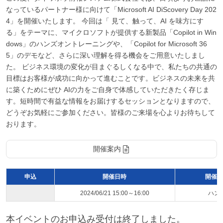
なっているパートナー様に向けて「Microsoft AI DiScovery Day 202
4」を開催いたします。 今回は「 見て、触って、AI を味方にす
る」をテーマに、マイクロソフトが提供する新製品「Copilot in Win
dows」のハンズオントレーニングや、「Copilot for Microsoft 36
5」のデモなど、さらに深い理解を得る機会をご用意いたしまし
た。 ビジネス環境の変化が目まぐるしくなる中で、私たちの共通の
目標はお客様が成功に向かって進むことです。ビジネスの未来を共
に築くためにぜひ AIの力をご自身で体感していただきたく存じま
す。短時間で有益な情報をお届けするセッションとなりますので、
どうぞお気軽にご参加ください。皆様のご来場を心よりお待ちして
おります。
開催案内
申込
開催日時
開催ス
2024/06/21 15:00～16:00
ハン
本イベントのお申込み受付は終了しました。