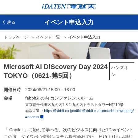
イベント申込入力
戻る
トップページ
イベント一覧
イベント申込入力
Microsoft AI DiScovery Day 2024
ハンズオ
TOKYO（0621-第5回）
ン
開催日時
2024/06/21 15:00～16:00
会場
fabbit丸の内 カンファレンスルーム
東京都千代田区丸の内1-8-1 丸の内トラストタワーN館19階
会場URL：
https://fabbit.co.jp/office/fabbit-marunouchi-coworking/
#access
「 Copilot 」に触れて学べる、次のビジネスに向けた1Dayイベント
この度、ダイワボウ情報システム株式会社では、日頃よりお世話に