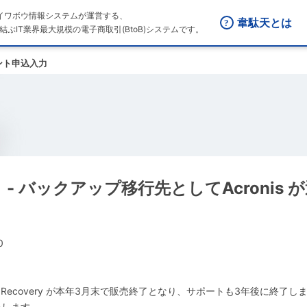
はダイワボウ情報システムが運営する、
韋駄天とは
結ぶIT業界最大規模の電子商取引(BtoB)システムです。
ント申込入力
見！ - バックアップ移行先としてAcronis
0
びSystem Recovery が本年3月末で販売終了となり、サポートも3年後に終了
たします。