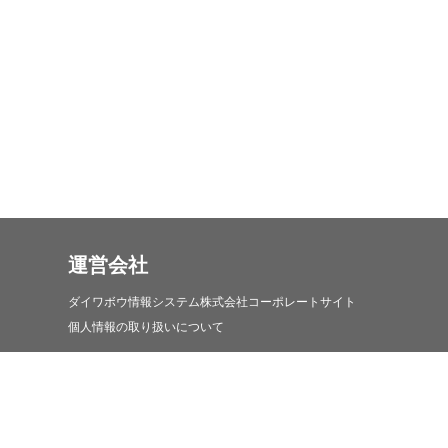
運営会社
ダイワボウ情報システム株式会社コーポレートサイト
個人情報の取り扱いについて
iDATEN(韋駄天)について
iDATEN(韋駄天)について
お問い合わせ・コールセンターについて