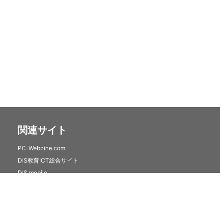
関連サイト
PC-Webzine.com
DIS教育ICT総合サイト
DIS mobile
クラウドセキュリティサービス(トレンドマイクロSaaS)