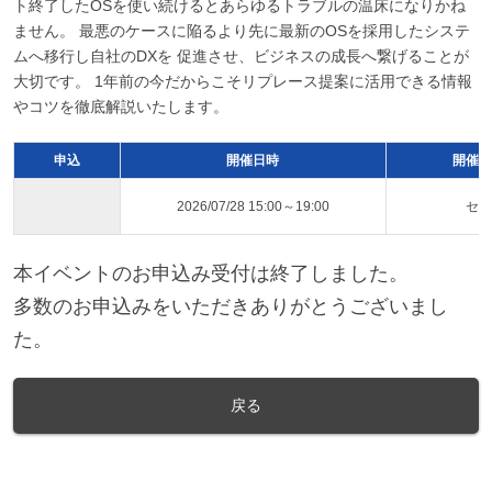
ト終了したOSを使い続けるとあらゆるトラブルの温床になりかね
ません。 最悪のケースに陥るより先に最新のOSを採用したシステ
ムへ移行し自社のDXを 促進させ、ビジネスの成長へ繋げることが
大切です。 1年前の今だからこそリプレース提案に活用できる情報
やコツを徹底解説いたします。
申込
開催日時
開催ス
2026/07/28 15:00～19:00
セミ
本イベントのお申込み受付は終了しました。
多数のお申込みをいただきありがとうございまし
た。
戻る