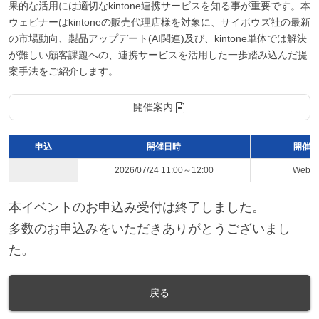
果的な活用には適切なkintone連携サービスを知る事が重要です。本
ウェビナーはkintoneの販売代理店様を対象に、サイボウズ社の最新
の市場動向、製品アップデート(AI関連)及び、kintone単体では解決
が難しい顧客課題への、連携サービスを活用した一歩踏み込んだ提
案手法をご紹介します。
開催案内
申込
開催日時
開催ス
2026/07/24 11:00～12:00
Web
本イベントのお申込み受付は終了しました。
多数のお申込みをいただきありがとうございまし
た。
戻る