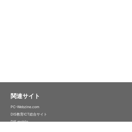
関連サイト
PC-Webzine.com
DIS教育ICT総合サイト
DIS mobile
クラウドセキュリティサービス(トレンドマイクロSaaS)