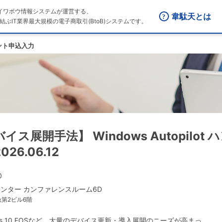
はダイワボウ情報システムが運営する、
韋駄天とは
結ぶIT業界最大規模の電子商取引(BtoB)システムです。
ント申込入力
展開手法】 Windows Autopilot
26.06.12
0
センター カンファレンスルーム6D
急第2ビル6階
s 10 EOSなど、大量のデバイス更新・導入展開のニーズが高まっ