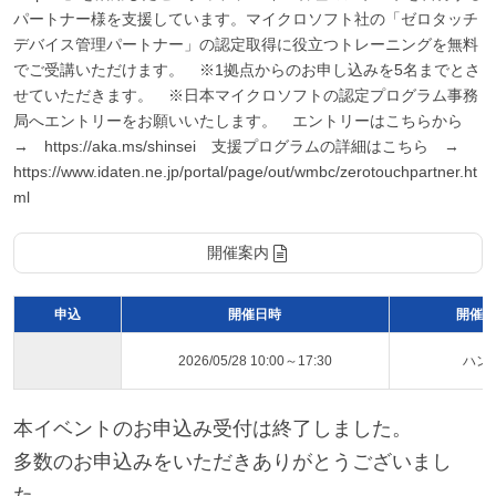
パートナー様を支援しています。マイクロソフト社の「ゼロタッチ
デバイス管理パートナー」の認定取得に役立つトレーニングを無料
でご受講いただけます。 ※1拠点からのお申し込みを5名までとさ
せていただきます。 ※日本マイクロソフトの認定プログラム事務
局へエントリーをお願いいたします。 エントリーはこちらから
→ https://aka.ms/shinsei 支援プログラムの詳細はこちら →
https://www.idaten.ne.jp/portal/page/out/wmbc/zerotouchpartner.ht
ml
開催案内
申込
開催日時
開催ス
2026/05/28 10:00～17:30
ハン
本イベントのお申込み受付は終了しました。
多数のお申込みをいただきありがとうございまし
た。