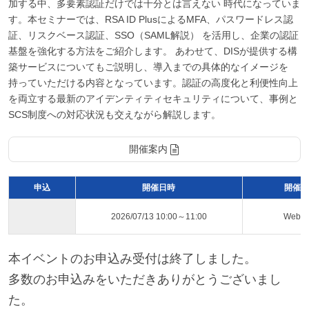
加する中、多要素認証だけでは十分とは言えない 時代になっていま
す。本セミナーでは、RSA ID PlusによるMFA、パスワードレス認
証、リスクベース認証、SSO（SAML解説） を活用し、企業の認証
基盤を強化する方法をご紹介します。 あわせて、DISが提供する構
築サービスについてもご説明し、導入までの具体的なイメージを
持っていただける内容となっています。認証の高度化と利便性向上
を両立する最新のアイデンティティセキュリティについて、事例と
SCS制度への対応状況も交えながら解説します。
開催案内
申込
開催日時
開催ス
2026/07/13 10:00～11:00
Web
本イベントのお申込み受付は終了しました。
多数のお申込みをいただきありがとうございまし
た。