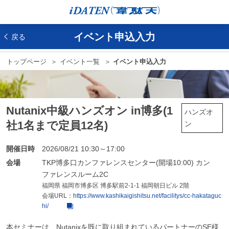
イベント申込入力
戻る
トップページ
イベント一覧
イベント申込入力
Nutanix中級ハンズオン in博多(1
ハンズオ
社1名まで定員12名)
ン
開催日時
2026/08/21 10:30～17:00
会場
TKP博多口カンファレンスセンター(開場10:00) カン
ファレンスルーム2C
福岡県 福岡市博多区 博多駅前2-1-1 福岡朝日ビル 2階
会場URL：
https://www.kashikaigishitsu.net/facilitys/cc-hakataguc
hi/
本セミナーは、Nutanixを既に取り組まれているパートナーのSE様