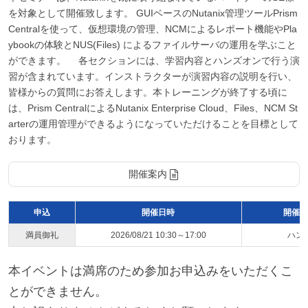
を対象として開催致します。 GUIベースのNutanix管理ツールPrism
Centralを使って、仮想環境の管理、NCMによるレポート機能やPla
ybookの体験とNUS(Files) によるファイルサーバの運用を学ぶこと
ができます。 各セクションには、学習内容とハンズオンで行う演
習が含まれています。インストラクターが演習内容の説明を行い、
皆様からの質問にお答えします。本トレーニングが終了する頃に
は、Prism CentralによるNutanix Enterprise Cloud、Files、NCM St
arterの運用管理ができるようになっていただけることを目標として
おります。
開催案内
申込
開催日時
開催ス
満員御礼
2026/08/21 10:30～17:00
ハン
本イベントは満席のため参加お申込みをいただくこ
とができません。